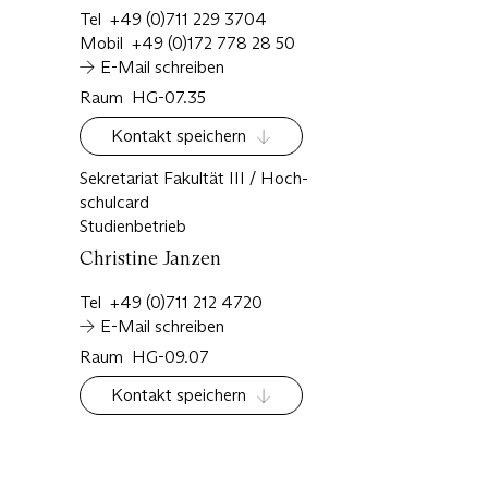
Tel
+49 (0)711 229 3704
Historische Klaviere
Mobil
+49 (0)172 778 28 50
Die Abschlussprüfung wird in zwei
E-Mail schreiben
Teilprüfungen abgenommen, der
Raum
HG-07.35
Repertoireprüfung und der Rezitalprüfung.
Beide Prüfungsteile umfassen zusammen eine
Kontakt speichern
Dauer von ca. 100 Minuten.
Se­kre­ta­ri­at Fa­kul­tät III / Hoch­
Das vorgelegte Programm muss vollständige
schul­card
Werke umfassen, die die nachstehenden
Stu­di­en­be­trieb
Epochen abdecken:
Christine
Janzen
Barock/Spätbarock
Tel
+49 (0)711 212 4720
Klassik
E-Mail schreiben
Raum
HG-09.07
Frühromantik
Kontakt speichern
Eine Rezitalprüfung von zwischen 70–80
Minuten mit Werken von mindestens drei
Epochen oder Stilen, und mindestens auf zwei