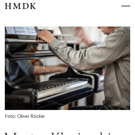
HMDK
HMDK
Foto:
Oliver Röckle