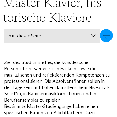
Master Klavier, his­
to­ri­sche Klaviere
Auf dieser Seite
Daten und Fakten
Prüfungen
Downloads
Ziel des Studiums ist es, die künstlerische
Fragen und Kontakt
Persönlichkeit weiter zu entwickeln sowie die
Auch interessant
musikalischen und reflektierenden Kompetenzen zu
professionalisieren. Die Absolvent*innen sollen in
der Lage sein, auf hohem künstlerischem Niveau als
Solist*in, in Kammermusikformationen und in
Berufsensembles zu spielen.
Bestimmte Master-Studiengänge haben einen
spezifischen Kanon von Pflichtfächern. Dazu